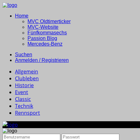
Home
MVC Oldtimerticker
MVC-Website
Fünfkommasechs
Passion Blog
Mercedes-Benz
Suchen
Anmelden / Registrieren
Allgemein
Clubleben
Historie
Event
Classic
Technik
Rennsport