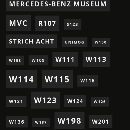
MERCEDES-BENZ MUSEUM
MVC
R107
S123
STRICH ACHT
UNIMOG
W100
W113
W111
W109
W108
W114
W115
W116
W123
W124
W121
W126
W198
W201
W136
W187