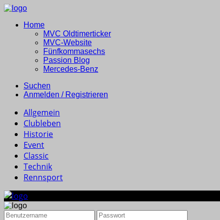
Home
MVC Oldtimerticker
MVC-Website
Fünfkommasechs
Passion Blog
Mercedes-Benz
Suchen
Anmelden / Registrieren
Allgemein
Clubleben
Historie
Event
Classic
Technik
Rennsport