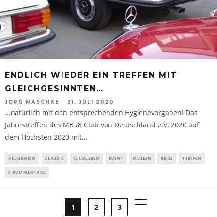
ENDLICH WIEDER EIN TREFFEN MIT
GLEICHGESINNTEN…
JÖRG MASCHKE
31. JULI 2020
...natürlich mit den entsprechenden Hygienevorgaben! Das
Jahrestreffen des MB /8 Club von Deutschland e.V. 2020 auf
dem Höchsten 2020 mit...
ALLGEMEIN
CLASSIC
CLUBLEBEN
EVENT
MUSEEN
REISE
TREFFEN
0 KOMMENTARE
1
2
3