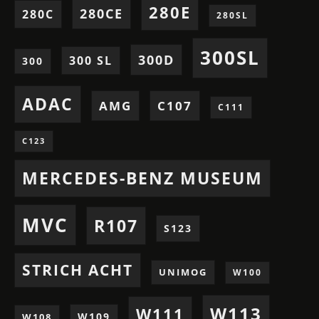
280E
280CE
280C
280SL
300SL
300D
300 SL
300
ADAC
AMG
C107
C111
C123
MERCEDES-BENZ MUSEUM
MVC
R107
S123
STRICH ACHT
UNIMOG
W100
W113
W111
W109
W108