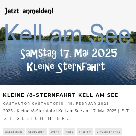
KLEINE /8-STERNFAHRT KELL AM SEE
GASTAUTOR GASTAUTORIN
19. FEBRUAR 2025
2025 - Kleine /8-Sternfahrt Kell am See am 17. Mai 2025 J E T
Z T G L E I C H H I E R ...
ALLGEMEIN
CLUBLEBEN
EVENT
REISE
TREFFEN
0 KOMMENTARE