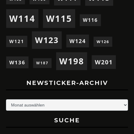
W114
W115
W116
W123
W124
W121
W126
W198
W201
W136
W187
NEWSTICKER-ARCHIV
Newsticker-
Archiv
SUCHE