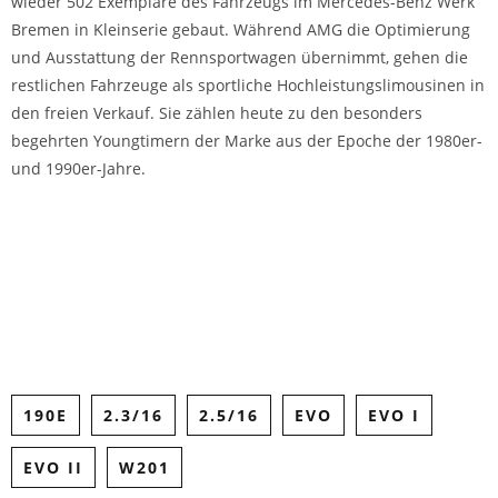
wieder 502 Exemplare des Fahrzeugs im Mercedes-Benz Werk
Bremen in Kleinserie gebaut. Während AMG die Optimierung
und Ausstattung der Rennsportwagen übernimmt, gehen die
restlichen Fahrzeuge als sportliche Hochleistungslimousinen in
den freien Verkauf. Sie zählen heute zu den besonders
begehrten Youngtimern der Marke aus der Epoche der 1980er-
und 1990er-Jahre.
Share on Facebook
Tweet
190E
2.3/16
2.5/16
EVO
EVO I
EVO II
W201