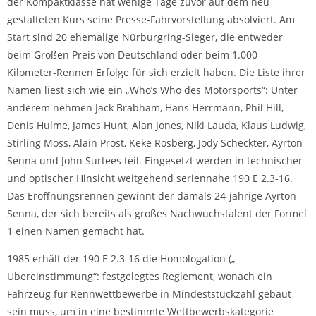
der Kompaktklasse hat wenige Tage zuvor auf dem neu
gestalteten Kurs seine Presse-Fahrvorstellung absolviert. Am
Start sind 20 ehemalige Nürburgring-Sieger, die entweder
beim Großen Preis von Deutschland oder beim 1.000-
Kilometer-Rennen Erfolge für sich erzielt haben. Die Liste ihrer
Namen liest sich wie ein „Who’s Who des Motorsports“: Unter
anderem nehmen Jack Brabham, Hans Herrmann, Phil Hill,
Denis Hulme, James Hunt, Alan Jones, Niki Lauda, Klaus Ludwig,
Stirling Moss, Alain Prost, Keke Rosberg, Jody Scheckter, Ayrton
Senna und John Surtees teil. Eingesetzt werden in technischer
und optischer Hinsicht weitgehend seriennahe 190 E 2.3-16.
Das Eröffnungsrennen gewinnt der damals 24-jährige Ayrton
Senna, der sich bereits als großes Nachwuchstalent der Formel
1 einen Namen gemacht hat.
1985 erhält der 190 E 2.3-16 die Homologation („
Übereinstimmung“: festgelegtes Reglement, wonach ein
Fahrzeug für Rennwettbewerbe in Mindeststückzahl gebaut
sein muss, um in eine bestimmte Wettbewerbskategorie