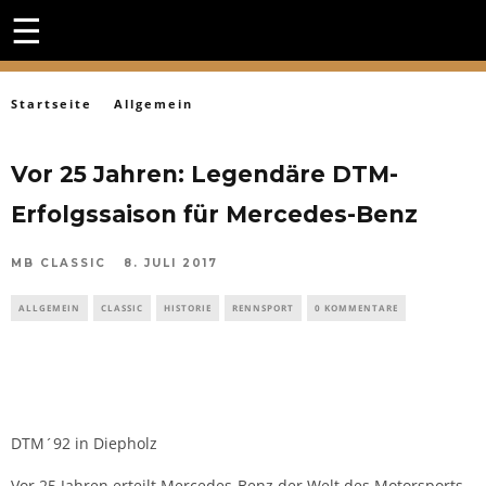
☰
Startseite
Allgemein
Vor 25 Jahren: Legendäre DTM-
Erfolgssaison für Mercedes-Benz
MB CLASSIC
8. JULI 2017
ALLGEMEIN
CLASSIC
HISTORIE
RENNSPORT
0 KOMMENTARE
DTM´92 in Diepholz
Vor 25 Jahren erteilt Mercedes-Benz der Welt des Motorsports