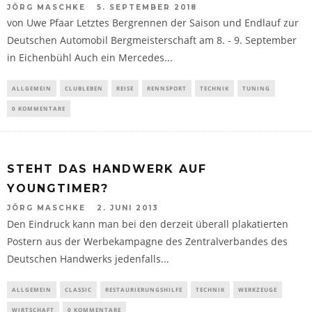
JÖRG MASCHKE
5. SEPTEMBER 2018
von Uwe Pfaar Letztes Bergrennen der Saison und Endlauf zur
Deutschen Automobil Bergmeisterschaft am 8. - 9. September
in Eichenbühl Auch ein Mercedes...
ALLGEMEIN
CLUBLEBEN
REISE
RENNSPORT
TECHNIK
TUNING
0 KOMMENTARE
STEHT DAS HANDWERK AUF
YOUNGTIMER?
JÖRG MASCHKE
2. JUNI 2013
Den Eindruck kann man bei den derzeit überall plakatierten
Postern aus der Werbekampagne des Zentralverbandes des
Deutschen Handwerks jedenfalls...
ALLGEMEIN
CLASSIC
RESTAURIERUNGSHILFE
TECHNIK
WERKZEUGE
WIRTSCHAFT
0 KOMMENTARE