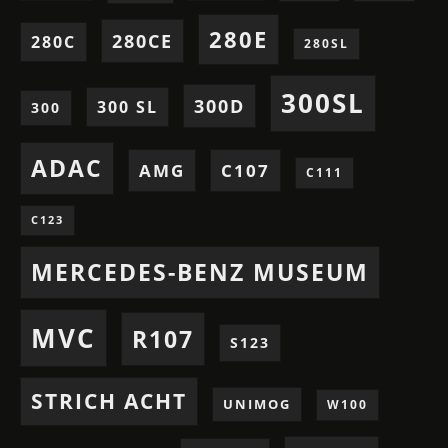
280E
280CE
280C
280SL
300SL
300D
300 SL
300
ADAC
AMG
C107
C111
C123
MERCEDES-BENZ MUSEUM
MVC
R107
S123
STRICH ACHT
UNIMOG
W100