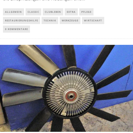
ALLGEMEIN
CLASSIC
CLUBLEBEN
EXTRA
PFLEGE
RESTAURIERUNGSHILFE
TECHNIK
WERKZEUGE
WIRTSCHAFT
0 KOMMENTARE