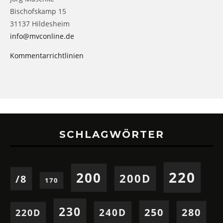
Bischofskamp 15
31137 Hildesheim
info@mvconline.de
Kommentarrichtlinien
SCHLAGWÖRTER
220
200
200D
/8
170
230
250
280
240D
220D