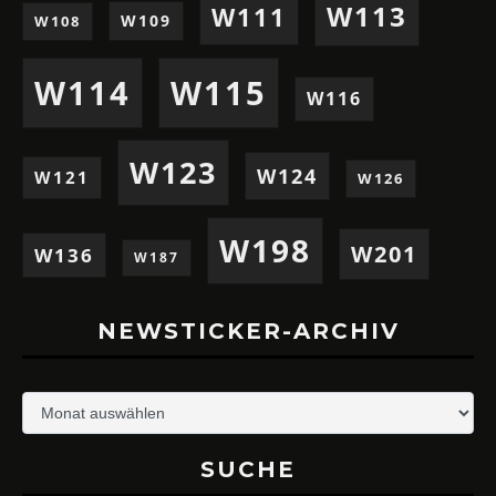
W113
W111
W109
W108
W114
W115
W116
W123
W124
W121
W126
W198
W201
W136
W187
NEWSTICKER-ARCHIV
Newsticker-
Archiv
SUCHE