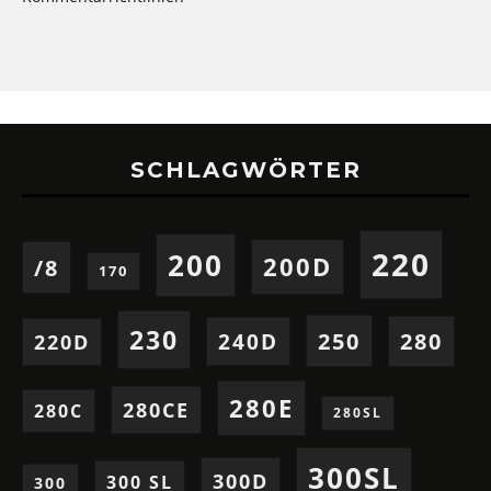
SCHLAGWÖRTER
220
200
200D
/8
170
230
250
280
240D
220D
280E
280CE
280C
280SL
300SL
300D
300 SL
300