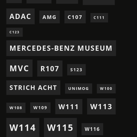
ADAC
AMG
C107
C111
C123
MERCEDES-BENZ MUSEUM
MVC
R107
S123
STRICH ACHT
UNIMOG
W100
W113
W111
W109
W108
W114
W115
W116