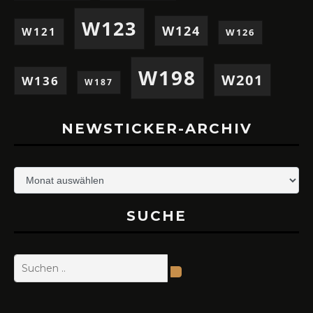
W123
W124
W121
W126
W198
W201
W136
W187
NEWSTICKER-ARCHIV
Newsticker-
Archiv
SUCHE