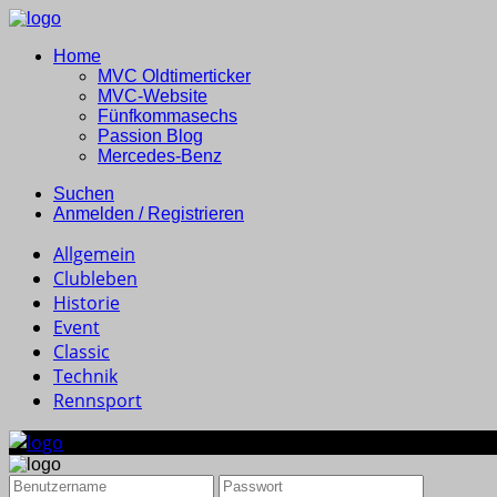
Home
MVC Oldtimerticker
MVC-Website
Fünfkommasechs
Passion Blog
Mercedes-Benz
Suchen
Anmelden / Registrieren
Allgemein
Clubleben
Historie
Event
Classic
Technik
Rennsport