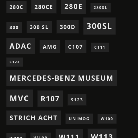
280E
280CE
280C
280SL
300SL
300D
300 SL
300
ADAC
AMG
C107
C111
C123
MERCEDES-BENZ MUSEUM
MVC
R107
S123
STRICH ACHT
UNIMOG
W100
W113
W111
W109