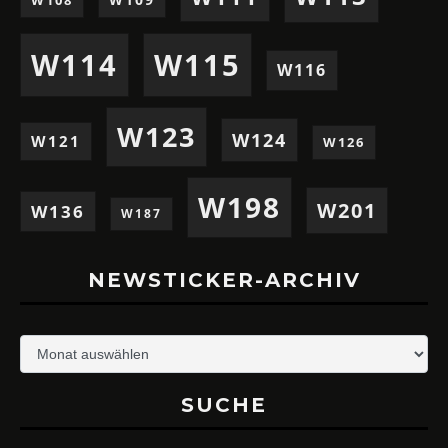
W108
W114
W115
W116
W123
W124
W121
W126
W198
W201
W136
W187
NEWSTICKER-ARCHIV
Newsticker-
Archiv
SUCHE