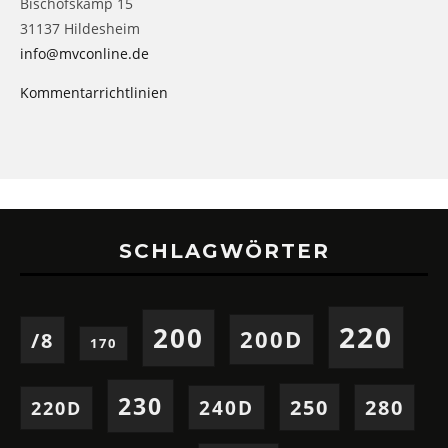
Bischofskamp 15
31137 Hildesheim
info@mvconline.de
Kommentarrichtlinien
SCHLAGWÖRTER
220
200
200D
/8
170
230
250
280
240D
220D