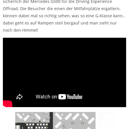
sicherlich der Mercedes G500 für die Driving Experience
Offroad. Die Besucher die einen der Mitfahrplätze ergattern,
können dabei mal so richtig sehen, was so eine G-Klasse kann..
dabei geht es auf Rampen steil bergauf und man sieht nur
noch den Himmel!