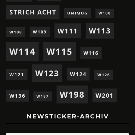
STRICH ACHT
UNIMOG
W100
W113
W111
W109
W108
W114
W115
W116
W123
W124
W121
W126
W198
W201
W136
W187
NEWSTICKER-ARCHIV