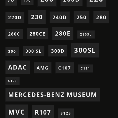
170
230
250
280
240D
220D
280E
280CE
280C
280SL
300SL
300D
300 SL
300
ADAC
AMG
C107
C111
C123
MERCEDES-BENZ MUSEUM
MVC
R107
S123