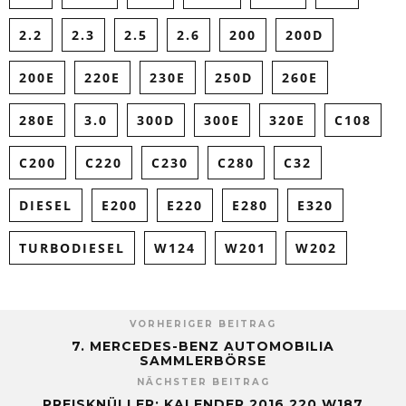
2.2
2.3
2.5
2.6
200
200D
200E
220E
230E
250D
260E
280E
3.0
300D
300E
320E
C108
C200
C220
C230
C280
C32
DIESEL
E200
E220
E280
E320
TURBODIESEL
W124
W201
W202
VORHERIGER BEITRAG
7. MERCEDES-BENZ AUTOMOBILIA
SAMMLERBÖRSE
NÄCHSTER BEITRAG
PREISKNÜLLER: KALENDER 2016 220 W187