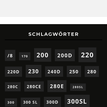
SCHLAGWÖRTER
220
200
200D
/8
170
230
250
280
240D
220D
280E
280CE
280C
280SL
300SL
300D
300 SL
300