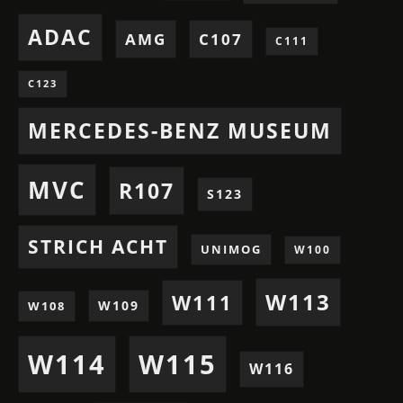
ADAC
AMG
C107
C111
C123
MERCEDES-BENZ MUSEUM
MVC
R107
S123
STRICH ACHT
UNIMOG
W100
W113
W111
W109
W108
W114
W115
W116