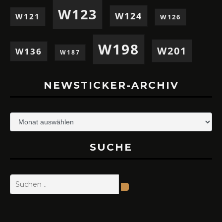
W123
W124
W121
W126
W198
W201
W136
W187
NEWSTICKER-ARCHIV
Newsticker-
Archiv
SUCHE