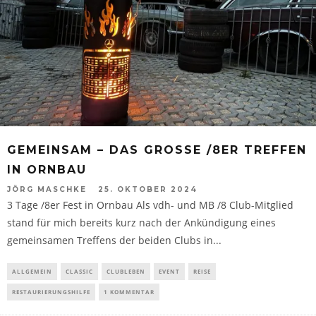
GEMEINSAM – DAS GROSSE /8ER TREFFEN I
N ORNBAU
JÖRG MASCHKE
25. OKTOBER 2024
3 Tage /8er Fest in Ornbau Als vdh- und MB /8 Club-Mitglied
stand für mich bereits kurz nach der Ankündigung eines
gemeinsamen Treffens der beiden Clubs in...
ALLGEMEIN
CLASSIC
CLUBLEBEN
EVENT
REISE
RESTAURIERUNGSHILFE
1 KOMMENTAR