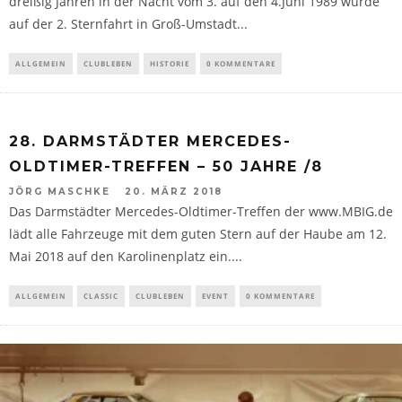
dreißig Jahren in der Nacht vom 3. auf den 4.Juni 1989 wurde
auf der 2. Sternfahrt in Groß-Umstadt...
ALLGEMEIN
CLUBLEBEN
HISTORIE
0 KOMMENTARE
28. DARMSTÄDTER MERCEDES-
OLDTIMER-TREFFEN – 50 JAHRE /8
JÖRG MASCHKE
20. MÄRZ 2018
Das Darmstädter Mercedes-Oldtimer-Treffen der www.MBIG.de
lädt alle Fahrzeuge mit dem guten Stern auf der Haube am 12.
Mai 2018 auf den Karolinenplatz ein....
ALLGEMEIN
CLASSIC
CLUBLEBEN
EVENT
0 KOMMENTARE